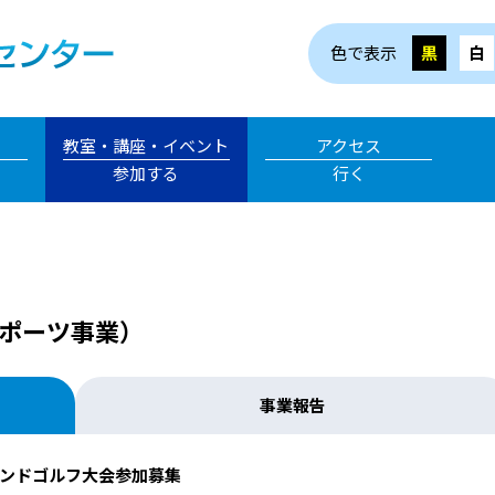
色で表示
黒
白
教室・講座・イベント
アクセス
参加する
行く
ポーツ事業）
事業報告
ンドゴルフ大会参加募集