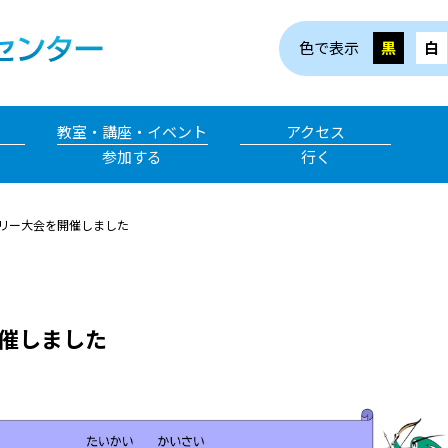
色で表示
黒
白
教室・講座・イベント
アクセス
参加する
行く
リー大会を開催しました
催しました