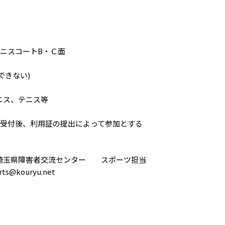
ニスコートB・Ｃ面
できない)
ニス、テニス等
の受付後、利用証の提出によって参加とする
-１ 埼玉県障害者交流センター スポーツ担当
orts@kouryu.net