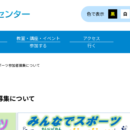
色で表示
黒
白
教室・講座・イベント
アクセス
参加する
行く
ポーツ参加者募集について
募集について