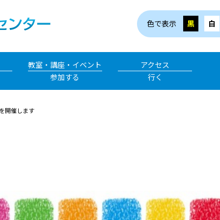
色で表示
黒
白
教室・講座・イベント
アクセス
参加する
行く
を開催します