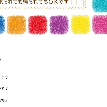
時
ます
です
第終了