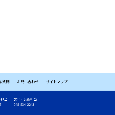
る質問
お問い合わせ
サイトマップ
導担当
文化・芸術担当
8
048-834-2243