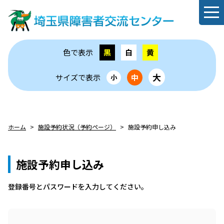
色で表示
黒
白
黄
大
サイズで表示
中
小
ホーム
施設予約状況（予約ページ）
施設予約申し込み
施設予約申し込み
登録番号とパスワードを⼊⼒してください。