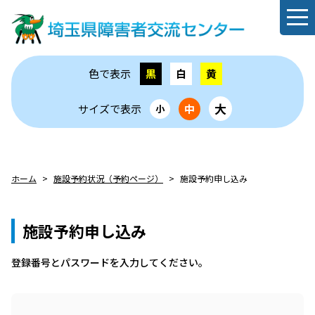
色で表示
黒
白
黄
大
サイズで表示
中
小
ホーム
施設予約状況（予約ページ）
施設予約申し込み
施設予約申し込み
登録番号とパスワードを⼊⼒してください。