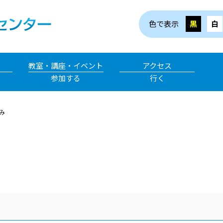
色で表示
黒
白
教室・講座・イベント
アクセス
参加する
行く
み