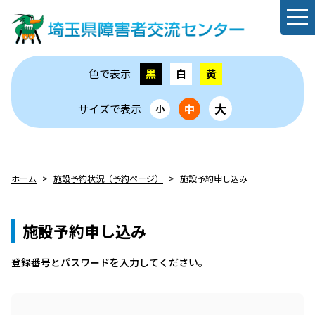
色で表示
黒
白
黄
大
サイズで表示
中
小
ホーム
施設予約状況（予約ページ）
施設予約申し込み
施設予約申し込み
登録番号とパスワードを⼊⼒してください。