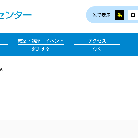
色で表示
黒
白
教室・講座・イベント
アクセス
参加する
行く
み