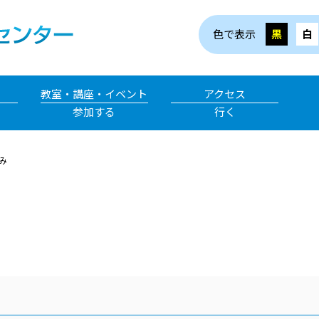
色で表示
黒
白
教室・講座・イベント
アクセス
参加する
行く
み