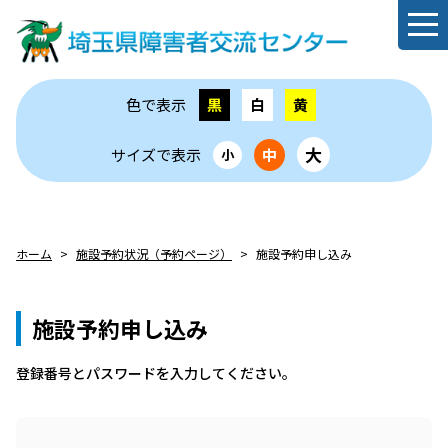
色で表示
黒
白
黄
大
サイズで表示
中
小
ホーム
施設予約状況（予約ページ）
施設予約申し込み
施設予約申し込み
登録番号とパスワードを⼊⼒してください。