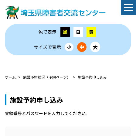
色で表示
黒
白
黄
大
サイズで表示
中
小
ホーム
施設予約状況（予約ページ）
施設予約申し込み
施設予約申し込み
登録番号とパスワードを⼊⼒してください。