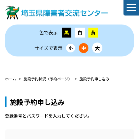
色で表示
黒
白
黄
大
サイズで表示
中
小
ホーム
施設予約状況（予約ページ）
施設予約申し込み
施設予約申し込み
登録番号とパスワードを⼊⼒してください。