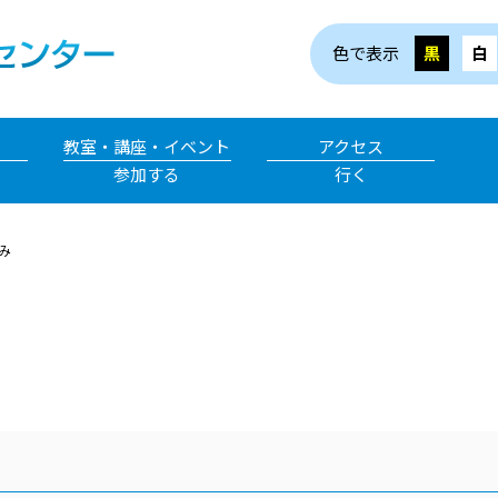
色で表示
黒
白
教室・講座・イベント
アクセス
参加する
行く
み