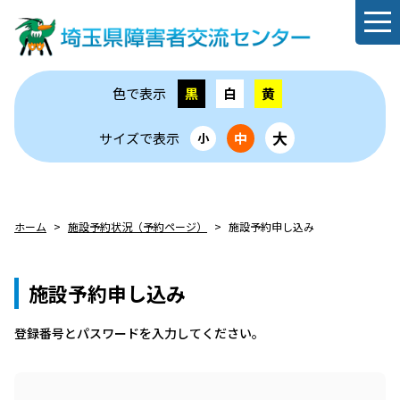
色で表示
黒
白
黄
大
サイズで表示
中
小
ホーム
施設予約状況（予約ページ）
施設予約申し込み
施設予約申し込み
登録番号とパスワードを⼊⼒してください。