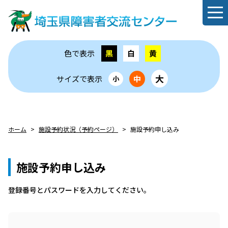
色で表示
黒
白
黄
大
サイズで表示
中
小
ホーム
施設予約状況（予約ページ）
施設予約申し込み
施設予約申し込み
登録番号とパスワードを⼊⼒してください。