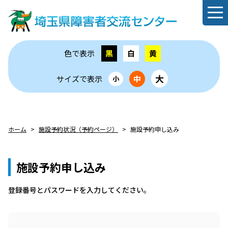
色で表示
黒
白
黄
大
サイズで表示
中
小
ホーム
施設予約状況（予約ページ）
施設予約申し込み
施設予約申し込み
登録番号とパスワードを⼊⼒してください。