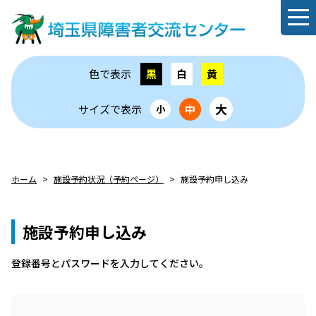
色で表示
黒
白
黄
大
サイズで表示
中
小
ホーム
施設予約状況（予約ページ）
施設予約申し込み
施設予約申し込み
登録番号とパスワードを⼊⼒してください。