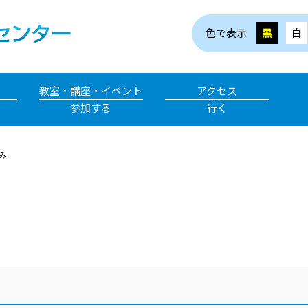
色で表示
黒
白
教室・講座・イベント
アクセス
参加する
行く
み