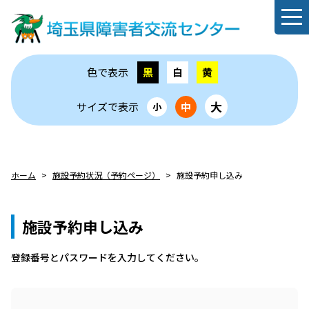
色で表示
黒
白
黄
大
サイズで表示
中
小
ホーム
施設予約状況（予約ページ）
施設予約申し込み
施設予約申し込み
登録番号とパスワードを⼊⼒してください。