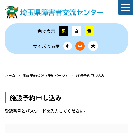
色で表示
黒
白
黄
大
サイズで表示
中
小
ホーム
施設予約状況（予約ページ）
施設予約申し込み
施設予約申し込み
登録番号とパスワードを⼊⼒してください。