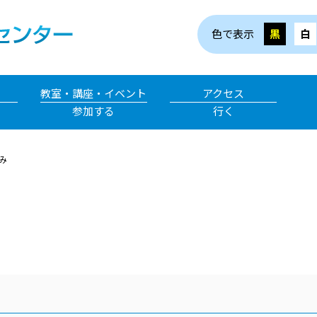
色で表示
黒
白
教室・講座・イベント
アクセス
参加する
行く
み