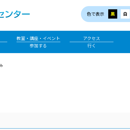
色で表示
黒
白
教室・講座・イベント
アクセス
参加する
行く
み