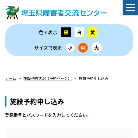
色で表示
黒
白
黄
大
サイズで表示
中
小
ホーム
施設予約状況（予約ページ）
施設予約申し込み
施設予約申し込み
登録番号とパスワードを⼊⼒してください。