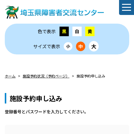
色で表示
黒
白
黄
大
サイズで表示
中
小
ホーム
施設予約状況（予約ページ）
施設予約申し込み
施設予約申し込み
登録番号とパスワードを⼊⼒してください。