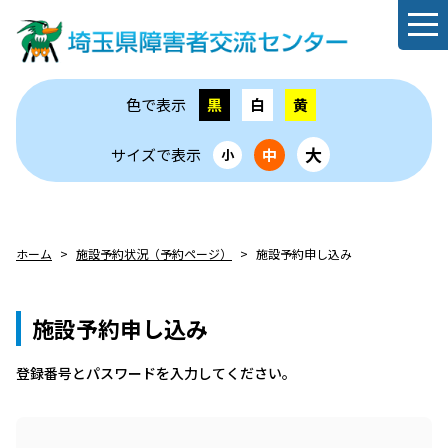
色で表示
黒
白
黄
大
サイズで表示
中
小
ホーム
施設予約状況（予約ページ）
施設予約申し込み
施設予約申し込み
登録番号とパスワードを⼊⼒してください。