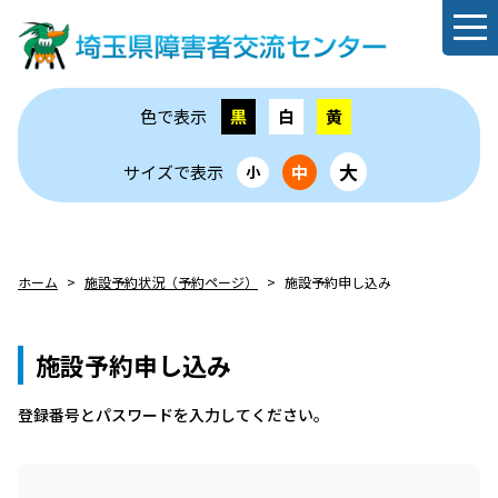
色で表示
黒
白
黄
大
サイズで表示
中
小
ホーム
施設予約状況（予約ページ）
施設予約申し込み
施設予約申し込み
登録番号とパスワードを⼊⼒してください。