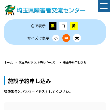
色で表示
黒
白
黄
大
サイズで表示
中
小
ホーム
施設予約状況（予約ページ）
施設予約申し込み
施設予約申し込み
登録番号とパスワードを⼊⼒してください。