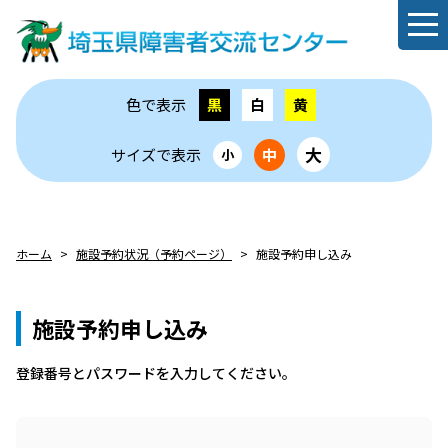
色で表示
黒
白
黄
大
サイズで表示
中
小
ホーム
施設予約状況（予約ページ）
施設予約申し込み
施設予約申し込み
登録番号とパスワードを⼊⼒してください。