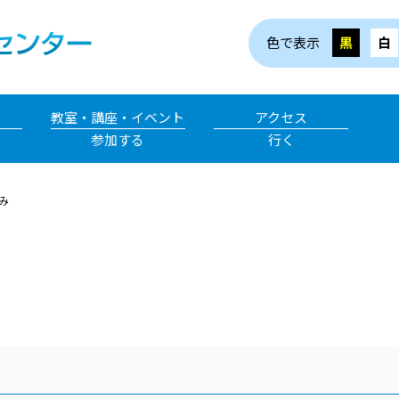
色で表示
黒
白
教室・講座・イベント
アクセス
参加する
行く
み