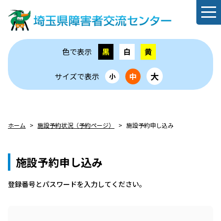
色で表示
黒
白
黄
大
サイズで表示
中
小
ホーム
施設予約状況（予約ページ）
施設予約申し込み
施設予約申し込み
登録番号とパスワードを⼊⼒してください。