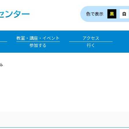
色で表示
黒
白
教室・講座・イベント
アクセス
参加する
行く
み