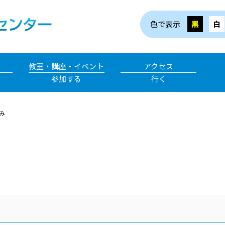
色で表示
黒
白
教室・講座・イベント
アクセス
参加する
行く
み