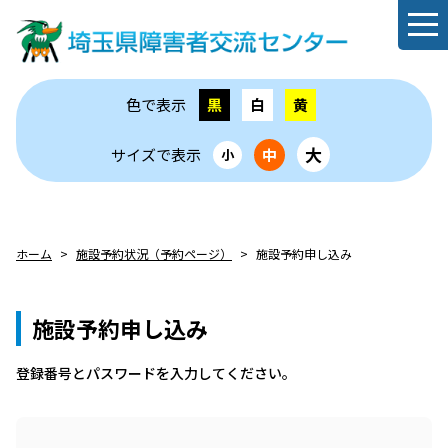
色で表示
黒
白
黄
大
サイズで表示
中
小
ホーム
施設予約状況（予約ページ）
施設予約申し込み
施設予約申し込み
登録番号とパスワードを⼊⼒してください。