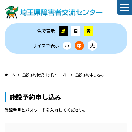
色で表示
黒
白
黄
大
サイズで表示
中
小
ホーム
施設予約状況（予約ページ）
施設予約申し込み
施設予約申し込み
登録番号とパスワードを⼊⼒してください。