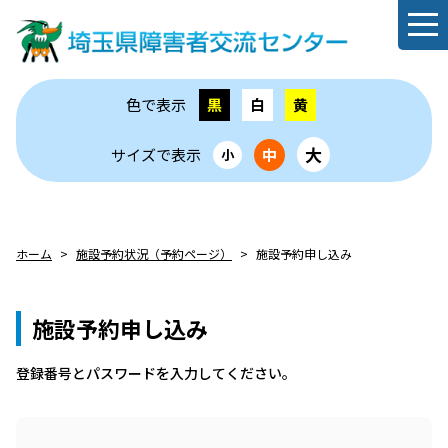
色で表示
黒
白
黄
大
サイズで表示
中
小
ホーム
施設予約状況（予約ページ）
施設予約申し込み
施設予約申し込み
登録番号とパスワードを⼊⼒してください。