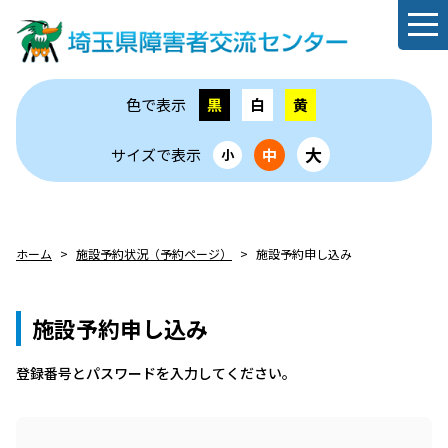
色で表示
黒
白
黄
大
サイズで表示
中
小
ホーム
施設予約状況（予約ページ）
施設予約申し込み
施設予約申し込み
登録番号とパスワードを⼊⼒してください。