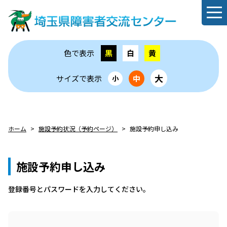
色で表示
黒
白
黄
大
サイズで表示
中
小
ホーム
施設予約状況（予約ページ）
施設予約申し込み
施設予約申し込み
登録番号とパスワードを⼊⼒してください。