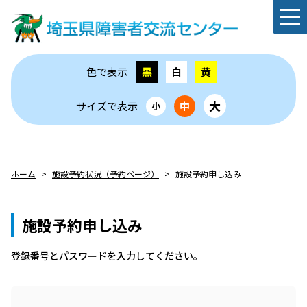
色で表示
黒
白
黄
大
サイズで表示
中
小
ホーム
施設予約状況（予約ページ）
施設予約申し込み
施設予約申し込み
登録番号とパスワードを⼊⼒してください。