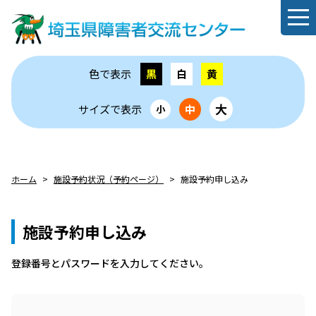
色で表示
黒
白
黄
大
サイズで表示
中
小
ホーム
施設予約状況（予約ページ）
施設予約申し込み
施設予約申し込み
登録番号とパスワードを⼊⼒してください。