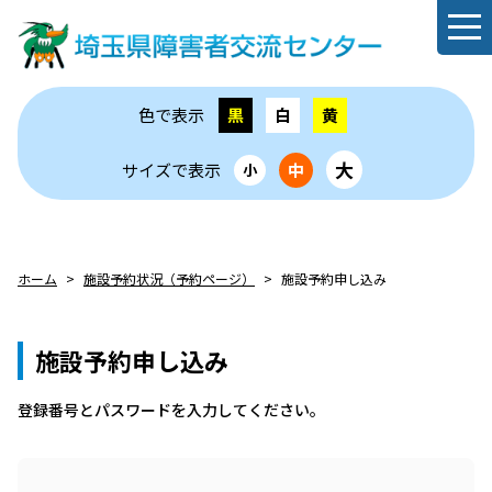
色で表示
黒
白
黄
大
サイズで表示
中
小
ホーム
施設予約状況（予約ページ）
施設予約申し込み
施設予約申し込み
登録番号とパスワードを⼊⼒してください。