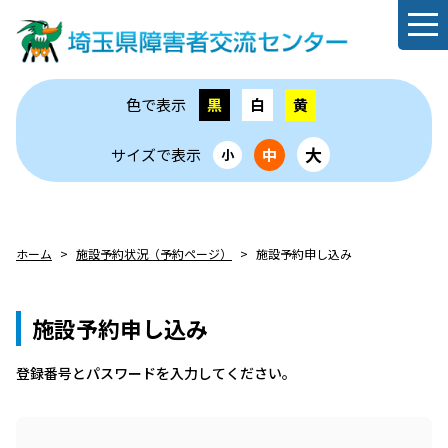
色で表示
黒
白
黄
大
サイズで表示
中
小
ホーム
施設予約状況（予約ページ）
施設予約申し込み
施設予約申し込み
登録番号とパスワードを⼊⼒してください。