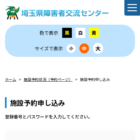
色で表示
黒
白
黄
大
サイズで表示
中
小
ホーム
施設予約状況（予約ページ）
施設予約申し込み
施設予約申し込み
登録番号とパスワードを⼊⼒してください。