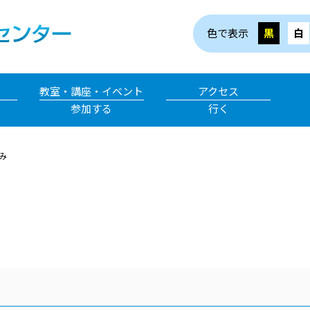
色で表示
黒
白
教室・講座・イベント
アクセス
参加する
行く
み