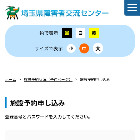
色で表示
黒
白
黄
大
サイズで表示
中
小
ホーム
施設予約状況（予約ページ）
施設予約申し込み
施設予約申し込み
登録番号とパスワードを⼊⼒してください。