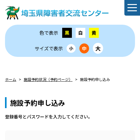
色で表示
黒
白
黄
大
サイズで表示
中
小
ホーム
施設予約状況（予約ページ）
施設予約申し込み
施設予約申し込み
登録番号とパスワードを⼊⼒してください。