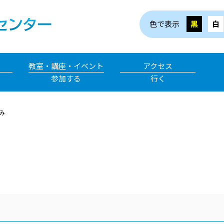
色で表示
黒
白
教室・講座・イベント
アクセス
参加する
行く
み