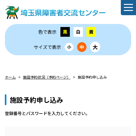
色で表示
黒
白
黄
大
サイズで表示
中
小
ホーム
施設予約状況（予約ページ）
施設予約申し込み
施設予約申し込み
登録番号とパスワードを⼊⼒してください。