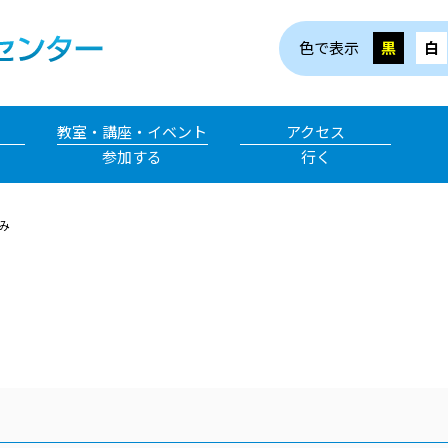
色で表示
黒
白
教室・講座・イベント
アクセス
参加する
行く
み