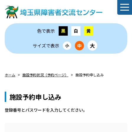
色で表示
黒
白
黄
大
サイズで表示
中
小
ホーム
施設予約状況（予約ページ）
施設予約申し込み
施設予約申し込み
登録番号とパスワードを⼊⼒してください。